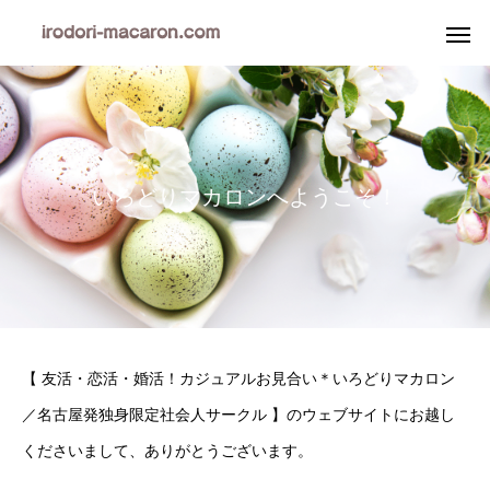
い
ろ
ど
り
マ
カ
ロ
ン
へ
よ
う
こ
そ
！
【 友活・恋活・婚活！カジュアルお見合い＊いろどりマカロン
／名古屋発独身限定社会人サークル 】のウェブサイトにお越し
くださいまして、ありがとうございます。