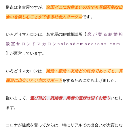
拠点は名古屋ですが、
全国どこにお住まいの方でも登録可能な出
会いを楽しむことができる社会人サークル
です。
いろどりマカロンは、名古屋の結婚相談所【
恋 が 実 る 結 婚 相
談 室 サ ロ ン ド マ カ ロ ン
s a l o n d e m a c a r o n s . c o m
】が運営しています。
いろどりマカロンは、
婚活・恋活・友活どの目的であっても、真
面目に出会いたい方のサポート
をするために立ち上げました。
従いまして、
遊び目的、既婚者、業者の登録は固くお断り
いたし
ます。
コロナが猛威を奮ってからは、特にリアルでの出会いが大変にな