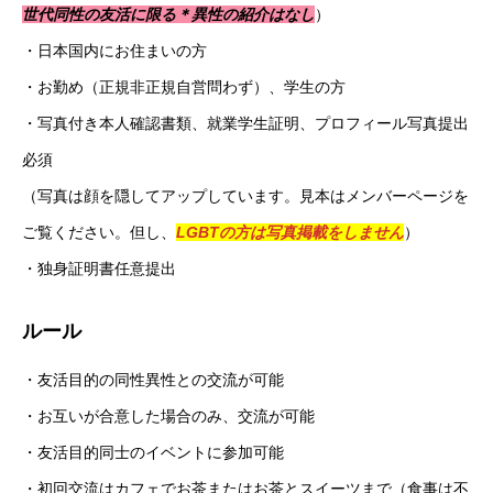
世代同性の友活に限る＊異性の紹介はなし
）
・日本国内にお住まいの方
・お勤め（正規非正規自営問わず）、学生の方
・写真付き本人確認書類、就業学生証明、プロフィール写真提出
必須
（写真は顔を隠してアップしています。見本はメンバーページを
ご覧ください。但し、
LGBTの方は写真掲載をしません
）
・独身証明書任意提出
ルール
・友活目的の同性異性との交流が可能
・お互いが合意した場合のみ、交流が可能
・友活目的同士のイベントに参加可能
・初回交流はカフェでお茶またはお茶とスイーツまで（食事は不