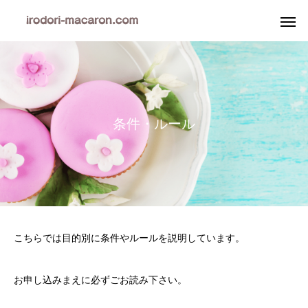
条
件
・
ル
ー
ル
こちらでは目的別に条件やルールを説明しています。
お申し込みまえに必ずごお読み下さい。